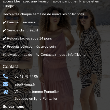
accessibles, avec une livraison rapide partout en France et en
Europe.
Découvrez chaque semaine de nouvelles collections.
✔️ Paiement sécurisé
✔️ Service client réactif
✔️ Retours faciles sous 14 jours
✔️ Produits sélectionnés avec soin
📦 Livraison rapide – 📞 Contactez-nous : info@kiona.fr
Contact

06 41 78 77 05

info@kiona.fr

Vêtements femme Pontarlier
Boutique en ligne Pontarlier
Suivez-nous