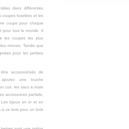
ibles dans différentes
s coupes fuselées et les
a une coupe pour chaque
t pour tout le monde. Il
e les coupes les plus
 plus minces. Tandis que
opriées pour les jambes
être accessoirisés de
 ajoutez une touche
en cuir, les sacs à main
es accessoires parfaits,
 Les bijoux en or et en
 à ce look pour un look
s beiges sont une option