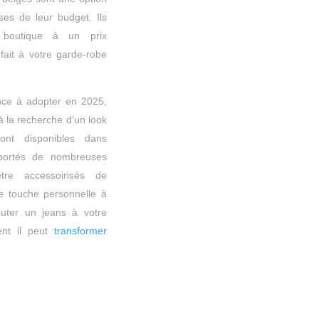
es de leur budget. Ils
 boutique à un prix
rfait à votre garde-robe
nce à adopter en 2025,
à la recherche d’un look
sont disponibles dans
 portés de nombreuses
tre accessoirisés de
e touche personnelle à
outer un jeans à votre
ent il peut
transformer